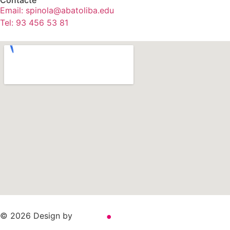
Contacte
Email: spinola@abatoliba.edu
Tel: 93 456 53 81
.
© 2026 Design by
adauge