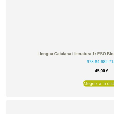
Llengua Catalana i literatura 1r ESO B
978-84-682-71
45,00
€
Afegeix a la cist