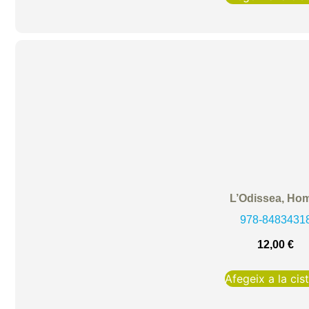
L’Odissea, Ho
978-8483431
12,00
€
Afegeix a la cist