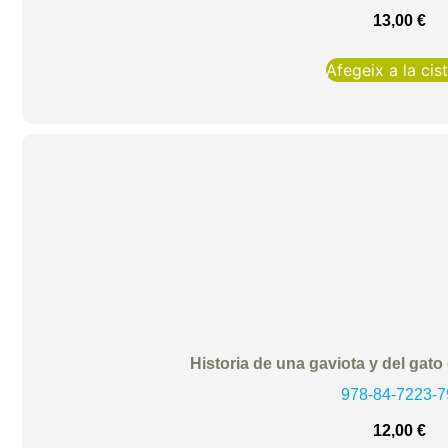
13,00
€
Afegeix a la cist
Historia de una gaviota y del gato
978-84-7223-7
12,00
€