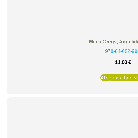
Mites Gregs, Angelid
978-84-682-99
11,00
€
Afegeix a la cist