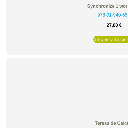
Synchronize 1 wo
978-01-940-65
27,00
€
Afegeix a la cist
Teresa de Calc