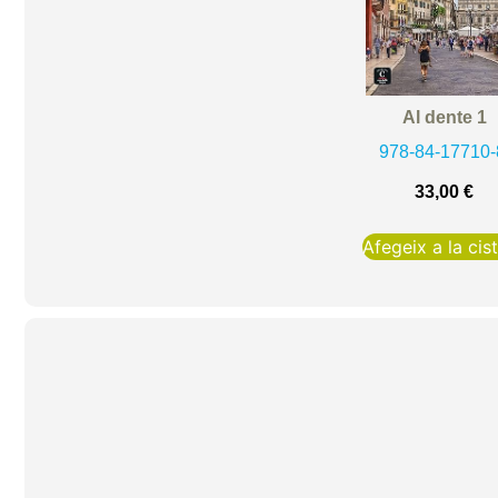
Al dente 1
978-84-17710-
33,00
€
Afegeix a la cist