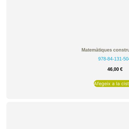
Matemàtiques constr
978-84-131-50
46,00
€
Afegeix a la cist