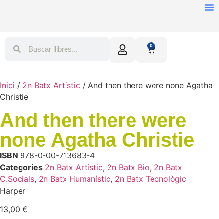
0
Inici
/
2n Batx Artístic
/ And then there were none Agatha
Christie
And then there were
none Agatha Christie
ISBN
978-0-00-713683-4
Categories
2n Batx Artístic
,
2n Batx Bio
,
2n Batx
C.Socials
,
2n Batx Humanístic
,
2n Batx Tecnològic
Harper
13,00
€