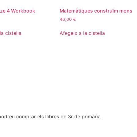
ize 4 Workbook
Matemàtiques construïm mons
46,00
€
a cistella
Afegeix a la cistella
podreu comprar els llibres de 3r de primària.