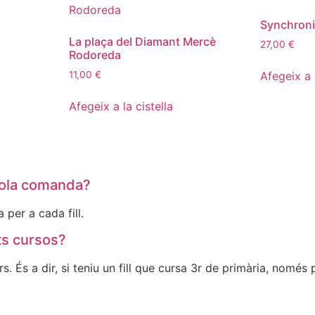
Synchron
La plaça del Diamant Mercè
27,00
€
Rodoreda
Afegeix a l
11,00
€
Afegeix a la cistella
 sola comanda?
per a cada fill.
nts cursos?
 És a dir, si teniu un fill que cursa 3r de primària, només 